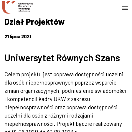
Przejdź do wyszukiwarki
Przejdź do treści
Przejdź do stopki - Kontakt
Dział Projektów
21 lipca 2021
Uniwersytet Równych Szans
Celem projektu jest poprawa dostępności uczelni
dla osób niepełnosprawnych poprzez wsparcie
zmian organizacyjnych, podniesienie świadomości
i kompetencji kadry UKW
z zakresu
niepełnosprawności oraz poprawa dostępności
uczelni dla osób z różnymi rodzajami
niepełnosprawności. Projekt będzie realizowany
od 01.06 2020 do 30.09.2023 r.