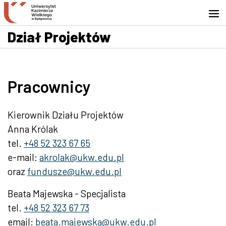
Przejdź do wyszukiwarki
Przejdź do treści
Przejdź do stopki - Kontakt
Dział Projektów
Pracownicy
Kierownik Działu Projektów
Anna Królak
tel.
+48 52 323 67 65
e-mail:
akrolak@ukw.edu.pl
oraz
fundusze@ukw.edu.pl
Beata Majewska - Specjalista
tel.
+48 52 323 67 73
email:
beata.majewska@ukw.edu.pl