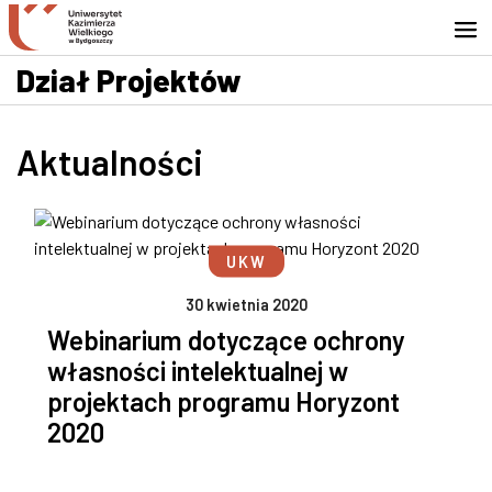
Przejdź do wyszukiwarki
Przejdź do treści
Przejdź do stopki - Kontakt
Dział Projektów
Aktualności
UKW
30 kwietnia 2020
Webinarium dotyczące ochrony
własności intelektualnej w
projektach programu Horyzont
2020