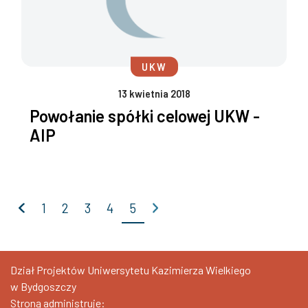
UKW
13 kwietnia 2018
Powołanie spółki celowej UKW -
AIP
Poprzednia
Następna
1
2
3
4
5
Dział Projektów Uniwersytetu Kazimierza Wielkiego
w Bydgoszczy
Stroną administruje: