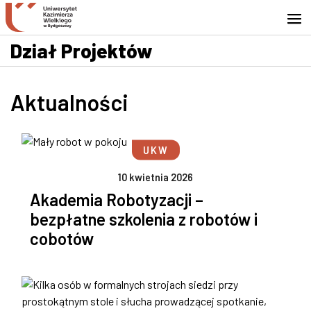
Przejdź do wyszukiwarki
Przejdź do treści
Przejdź do stopki - Kontakt
Dział Projektów
Aktualności
UKW
10 kwietnia 2026
Akademia Robotyzacji –
bezpłatne szkolenia z robotów i
cobotów