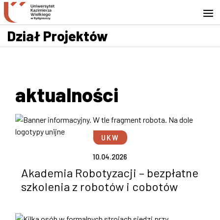
Przejdź do wyszukiwarki
Przejdź do treści
Przejdź do stopki - Kontakt
Dział Projektów
aktualności
UKW
10.04.2026
Akademia Robotyzacji – bezpłatne
szkolenia z robotów i cobotów